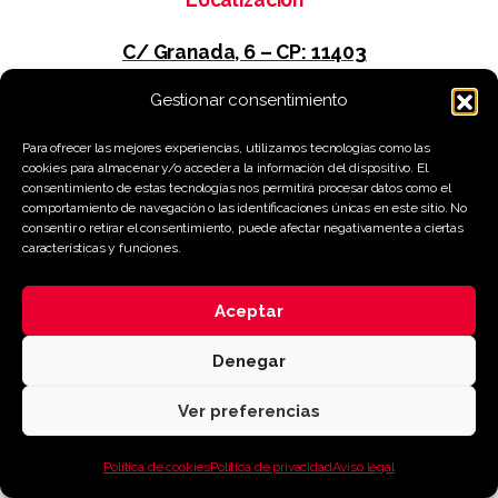
C/ Granada, 6 – CP: 11403
Gestionar consentimiento
Jerez de la Fra. (Cádiz)
Para ofrecer las mejores experiencias, utilizamos tecnologías como las
cookies para almacenar y/o acceder a la información del dispositivo. El
Contacto
consentimiento de estas tecnologías nos permitirá procesar datos como el
comportamiento de navegación o las identificaciones únicas en este sitio. No
629 332 046 – 956 329 706
consentir o retirar el consentimiento, puede afectar negativamente a ciertas
características y funciones.
jacinto@conarte.es
Aceptar
Denegar
Todos los derechos reservados · 2022
Ver preferencias
Diseño web:
Pixerama
Política de cookies
Política de privacidad
Aviso legal