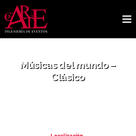
Músicas
del
mundo
–
Clásico
Home
Músicas del mundo – Clásico
Localización