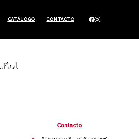
CATÁLOGO
CONTACTO
añol
Contacto
629 332 046 – 956 329 706