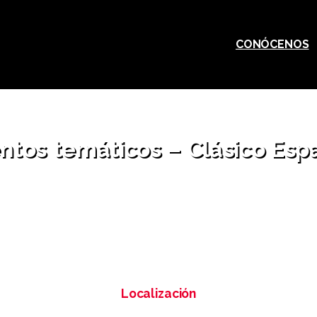
CONÓCENOS
ntos
temáticos
–
Clásico
Esp
Home
Eventos temáticos – Clásico Español
Localización