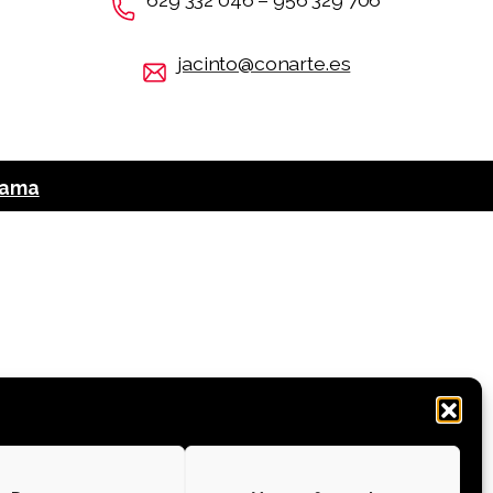
jacinto@conarte.es
rama