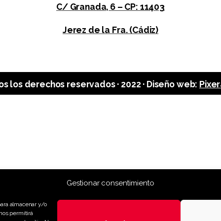
C/ Granada, 6 – CP: 11403
Jerez de la Fra. (Cádiz)
s los derechos reservados · 2022 · Diseño web:
Pixe
Gestionar consentimiento
para almacenar y/o
nos permitirá